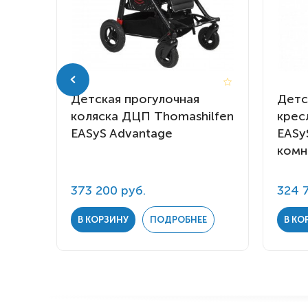
я
Детская прогулочная
Детс
коляска ДЦП Thomashilfen
крес
 S
EASyS Advantage
EASy
комн
373 200 руб.
324 
Е
В КОРЗИНУ
ПОДРОБНЕЕ
В КО