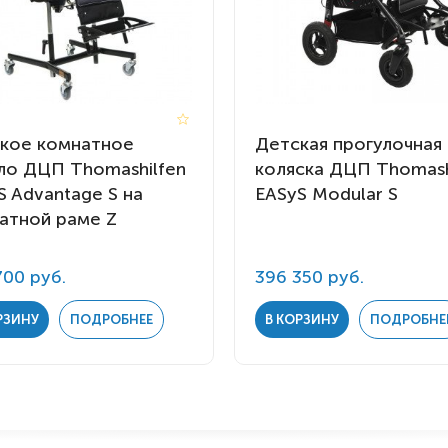
кое комнатное
Детская прогулочная
ло ДЦП Thomashilfen
коляска ДЦП Thomash
S Advantage S на
EASyS Modular S
атной раме Z
700 руб.
396 350 руб.
РЗИНУ
ПОДРОБНЕЕ
В КОРЗИНУ
ПОДРОБНЕ