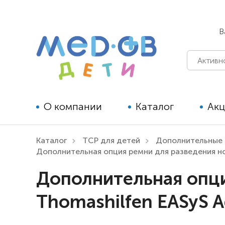
В
О компании
Каталог
Ак
Каталог
ТСР для детей
Дополнительные 
Технические средства
Дополнительная опция ремни для разведения но
реабилитации для детей
Дополнительная опци
Технические средства
Thomashilfen EASyS 
реабилитации для взрослых