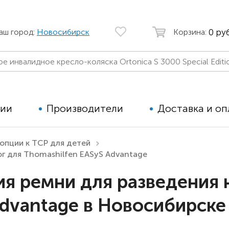
0 руб
аш город:
Новосибирск
Корзина:
ции
Производители
Доставка и оп
опции к ТСР для детей
г для Thomashilfen EASyS Advantage
Автомобильные кресла
Аппараты
Коляски для детей с ДЦП
Тренажё
я ремни для разведения 
Коляски для детей активного
Дополнит
Advantage в Новосибирске
типа
для дете
Детские вертикализаторы