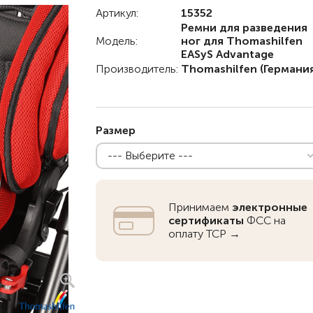
Артикул:
15352
Детские коляски с
Ремни для разведения
электроприводом
Модель:
ног для Thomashilfen
EASyS Advantage
Функциональные опоры
Производитель:
Thomashilfen
(Германия
Ходунки
Велосипеды
Размер
Для ванны
--- Выберите ---
Товары для
позиционирования
Реабилитационные костюмы
Принимаем
электронные
сертификаты
ФСС на
Иппотренажёры
оплату ТСР →
Активные
CPAP | BPAP аппараты
Вертикальные
Весы для
Для авт
Кресла-коляски с ручным
Аппараты для вентиляции
Наклонные
Тренажё
приводом
лёгких
Гусеничные
Иппотер
Кресло-коляски с
Откашливатели