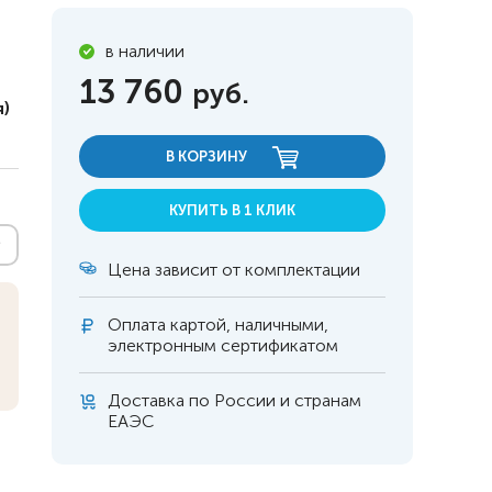
в наличии
13 760
руб.
)
В КОРЗИНУ
КУПИТЬ В 1 КЛИК
Цена зависит от комплектации
Оплата
картой, наличными,
электронным сертификатом
 инвалидов
омобилей
Доставка по России и странам
ЕАЭС
ры
апия