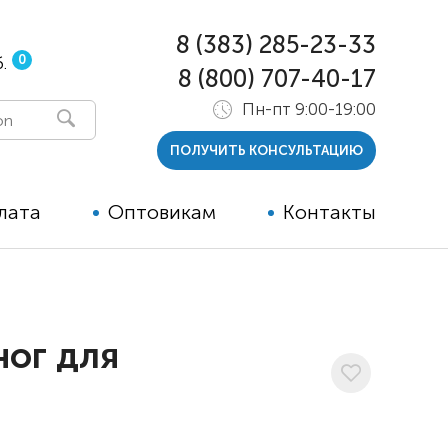
8 (383) 285-23-33
0
.
8 (800) 707-40-17
Пн-пт 9:00-19:00
ПОЛУЧИТЬ КОНСУЛЬТАЦИЮ
лата
Оптовикам
Контакты
 и тутора
ры
ног для
ельные опции к ТСР
й