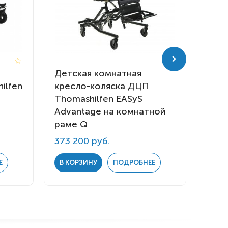
Детская комнатная
Детс
ilfen
кресло-коляска ДЦП
кре
Thomashilfen EASyS
Thom
Advantage на комнатной
Modu
раме Q
рам
373 200 руб.
396 
Е
В КОРЗИНУ
ПОДРОБНЕЕ
В К