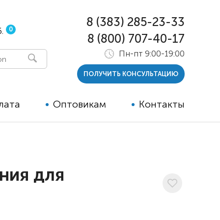
8 (383) 285-23-33
0
.
8 (800) 707-40-17
Пн-пт 9:00-19:00
ПОЛУЧИТЬ КОНСУЛЬТАЦИЮ
лата
Оптовикам
Контакты
 и тутора
ры
ния для
ельные опции к ТСР
й