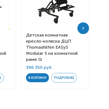
Детская комнатная
Детс
кресло-коляска ДЦП
кре
Thomashilfen EASyS
Thom
ной
Modular S на комнатной
Modu
раме Q
раме
396 350 руб.
330 
Е
В КОРЗИНУ
ПОДРОБНЕЕ
В К