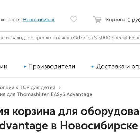
0 руб
аш город:
Новосибирск
Корзина:
ции
Производители
Доставка и оп
опции к ТСР для детей
ия для Thomashilfen EASyS Advantage
Автомобильные кресла
Аппараты
Коляски для детей с ДЦП
Тренажё
я корзина для оборудова
Коляски для детей активного
Дополнит
Advantage в Новосибирске
типа
для дете
Детские вертикализаторы