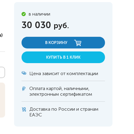
в наличии
30 030
руб.
)
В КОРЗИНУ
КУПИТЬ В 1 КЛИК
Цена зависит от комплектации
Оплата
картой, наличными,
электронным сертификатом
 инвалидов
омобилей
Доставка по России и странам
ЕАЭС
ры
апия