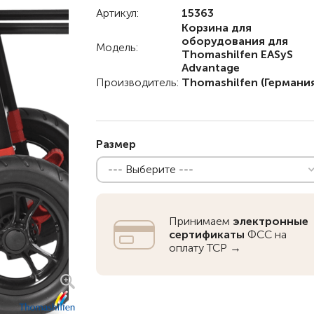
Артикул:
15363
Детские коляски с
Корзина для
электроприводом
оборудования для
Модель:
Thomashilfen EASyS
Функциональные опоры
Advantage
Производитель:
Thomashilfen
(Германия
Ходунки
Велосипеды
Для ванны
Размер
Товары для
--- Выберите ---
позиционирования
Реабилитационные костюмы
Принимаем
электронные
Иппотренажёры
сертификаты
ФСС на
Активные
CPAP | BPAP аппараты
Вертикальные
Весы для
Для авт
оплату ТСР →
Кресла-коляски с ручным
Аппараты для вентиляции
Наклонные
Тренажё
приводом
лёгких
Гусеничные
Иппотер
Кресло-коляски с
Откашливатели