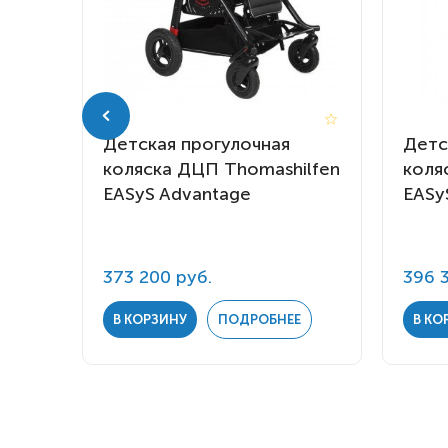
я
Детская прогулочная
Детс
коляска ДЦП Thomashilfen
коля
 S
EASyS Advantage
EASy
373 200 руб.
396 
Е
В КОРЗИНУ
ПОДРОБНЕЕ
В КО