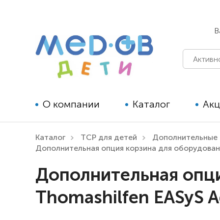
В
О компании
Каталог
Ак
Каталог
ТСР для детей
Дополнительные 
Технические средства
Дополнительная опция корзина для оборудован
реабилитации для детей
Дополнительная опци
Технические средства
Thomashilfen EASyS 
реабилитации для взрослых