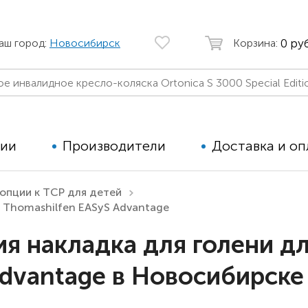
0 руб
аш город:
Новосибирск
Корзина:
ции
Производители
Доставка и оп
опции к ТСР для детей
 Thomashilfen EASyS Advantage
Автомобильные кресла
Аппараты
Коляски для детей с ДЦП
Тренажё
я накладка для голени д
Коляски для детей активного
Дополнит
Advantage в Новосибирске
типа
для дете
Детские вертикализаторы