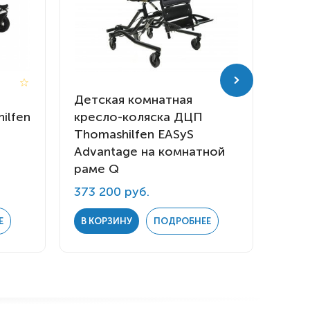
Детская комнатная
Детс
ilfen
кресло-коляска ДЦП
кре
Thomashilfen EASyS
Thom
Advantage на комнатной
Modu
раме Q
рам
373 200 руб.
396 
Е
В КОРЗИНУ
ПОДРОБНЕЕ
В К