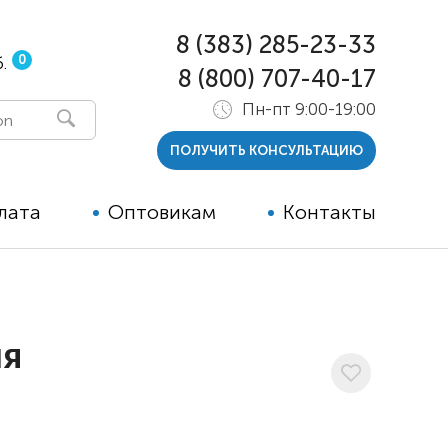
8 (383) 285-23-33
0
.
8 (800) 707-40-17
Пн-пт 9:00-19:00
ПОЛУЧИТЬ КОНСУЛЬТАЦИЮ
лата
Оптовикам
Контакты
 и тутора
ры
ля
ельные опции к ТСР
й