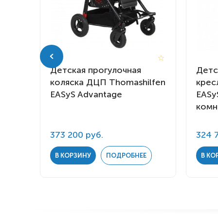
я
Детская прогулочная
Детс
коляска ДЦП Thomashilfen
крес
 S
EASyS Advantage
EASy
комн
373 200 руб.
324 
Е
В КОРЗИНУ
ПОДРОБНЕЕ
В КО