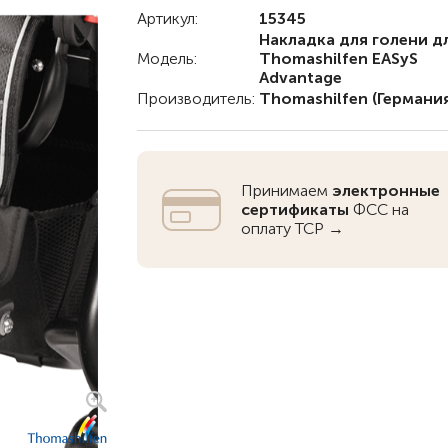
Артикул:
15345
Детские коляски с
Накладка для голени д
электроприводом
Модель:
Thomashilfen EASyS
Advantage
Функциональные опоры
Производитель:
Thomashilfen
(Германия
Ходунки
Велосипеды
Принимаем
электронные
Для ванны
сертификаты
ФСС на
Товары для
оплату ТСР →
позиционирования
Реабилитационные костюмы
Иппотренажёры
Активные
CPAP | BPAP аппараты
Вертикальные
Весы для
Для авт
Кресла-коляски с ручным
Аппараты для вентиляции
Наклонные
Тренажё
приводом
лёгких
Гусеничные
Иппотер
Кресло-коляски с
Откашливатели