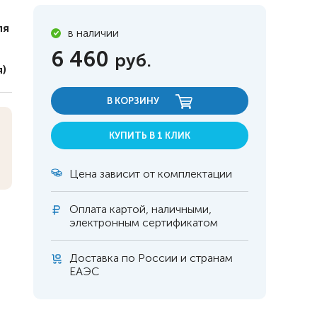
ля
в наличии
6 460
руб.
)
В КОРЗИНУ
КУПИТЬ В 1 КЛИК
Цена зависит от комплектации
Оплата
картой, наличными,
электронным сертификатом
 инвалидов
омобилей
Доставка по России и странам
ЕАЭС
ры
апия