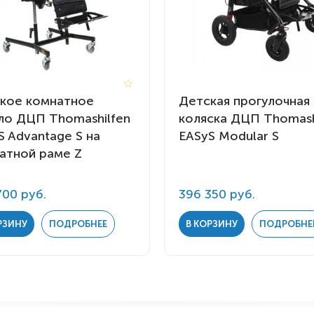
кое комнатное
Детская прогулочная
ло ДЦП Thomashilfen
коляска ДЦП Thomash
S Advantage S на
EASyS Modular S
атной раме Z
700 руб.
396 350 руб.
РЗИНУ
ПОДРОБНЕЕ
В КОРЗИНУ
ПОДРОБНЕ