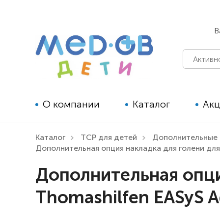
В
О компании
Каталог
Ак
Каталог
ТСР для детей
Дополнительные 
Технические средства
Дополнительная опция накладка для голени для
реабилитации для детей
Дополнительная опци
Технические средства
Thomashilfen EASyS 
реабилитации для взрослых