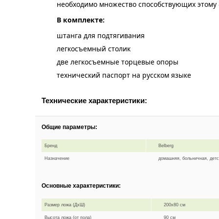
необходимо множество способствующих этому ф
В комплекте:
штанга для подтягивания
легкосъемный столик
две легкосъемные торцевые опоры
технический паспорт на русском языке
Технические характеристики:
Общие параметры:
Бренд
Belberg
Назначение
домашняя, больничная, дет
Основные характеристики:
Размер ложа (ДхШ)
200х80 см
Высота ложа (от пола)
90 см