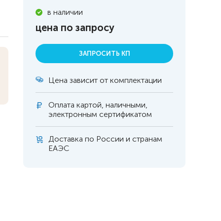
в наличии
цена по запросу
ЗАПРОСИТЬ КП
Цена зависит от комплектации
Оплата
картой, наличными,
электронным сертификатом
Доставка по России и странам
ЕАЭС
 инвалидов
омобилей
ры
апия