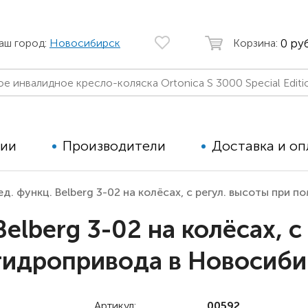
0 руб
аш город:
Новосибирск
Корзина:
ции
Производители
Доставка и оп
д. функц. Belberg 3-02 на колёсах, с регул. высоты при
Автомобильные кресла
Аппараты
elberg 3-02 на колёсах, с 
Коляски для детей с ДЦП
Тренажё
гидропривода в Новосиби
Коляски для детей активного
Дополнит
типа
для дете
Детские вертикализаторы
Артикул:
00592