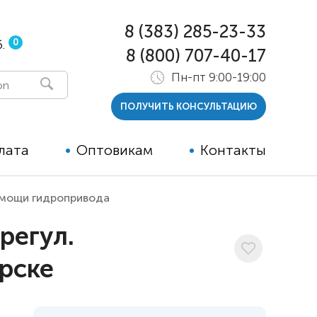
8 (383) 285-23-33
0
.
8 (800) 707-40-17
Пн-пт 9:00-19:00
ПОЛУЧИТЬ КОНСУЛЬТАЦИЮ
лата
Оптовикам
Контакты
 помощи гидропривода
 и тутора
регул.
ры
рске
ельные опции к ТСР
й