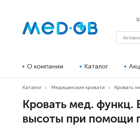
В
О компании
Каталог
Ак
Каталог
Медицинские кровати
Кровать ме
Технические средства
Кровать мед. функц. B
реабилитации для детей
высоты при помощи 
Технические средства
реабилитации для взрослых