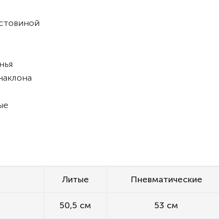
естовиной
енья
наклона
ые
Литые
Пневматические
50,5 см
53 см