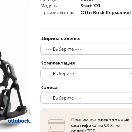
Модель:
Start XXL
Детские коляски с
Производитель:
Otto Bock
(Германия)
электроприводом
Функциональные опоры
Ходунки
Ширина сиденья
Велосипеды
--- Выберите ---
Для ванны
Комплектация
Товары для
--- Выберите ---
позиционирования
Реабилитационные костюмы
Колёса
Иппотренажёры
--- Выберите ---
Активные
CPAP | BPAP аппараты
Вертикальные
Весы для
Для авт
Кресла-коляски с ручным
Аппараты для вентиляции
Наклонные
Тренажё
Принимаем
электронные
приводом
лёгких
Гусеничные
Иппотер
сертификаты
ФСС на
оплату ТСР →
Кресло-коляски с
Откашливатели