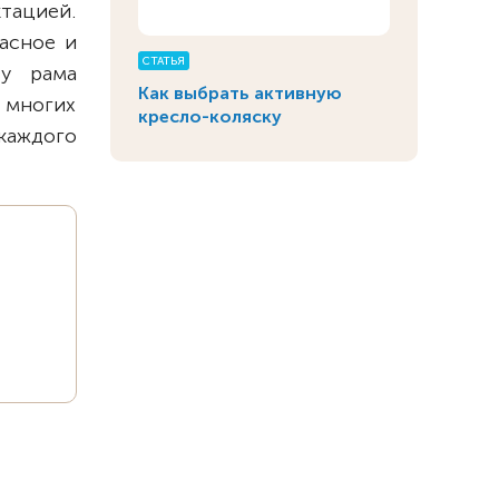
тацией.
асное и
СТАТЬЯ
ву рама
Как выбрать активную
и многих
кресло-коляску
каждого