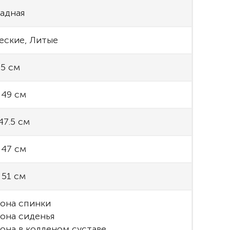
адная
еские, Литые
.5 см
 49 см
47.5 см
 47 см
 51 см
лона спинки
лона сиденья
лона в колленом суставе