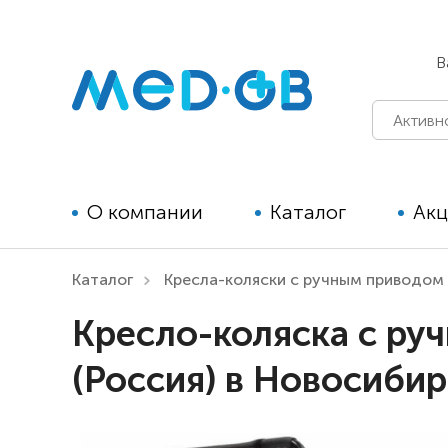
В
О компании
Каталог
Ак
Каталог
Кресла-коляски с ручным приводом
Технические средства
Кресло-коляска с ру
реабилитации для детей
(Россия) в Новосибир
Технические средства
реабилитации для взрослых