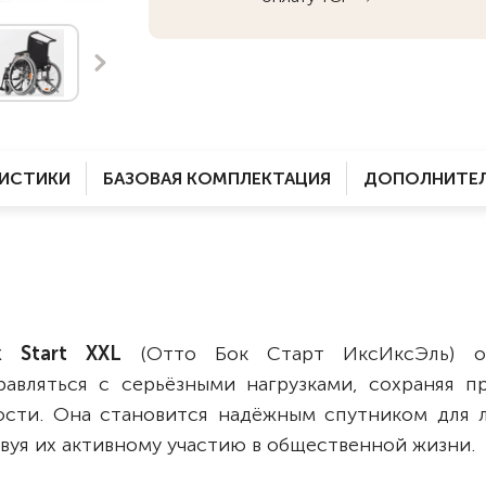
Комнатные
электроприводом
Кислородное оборудование
Для бассейна
Скутеры
Для ванны
Оборудование с туалетом
Электрические
Приставки для кресел-
Для дома
колясок
РИСТИКИ
БАЗОВАЯ КОМПЛЕКТАЦИЯ
ДОПОЛНИТЕЛ
Лестничные
Противопролежневые
подушки
Мобильные
Для пляжа
Уличные
Кресла-каталки
Трансформеры
 Start XXL
(Отто Бок Старт ИксИксЭль) об
Вертикализаторы
равляться с серьёзными нагрузками, сохраняя п
Кровати для дома
ости. Она становится надёжным спутником для 
Ванна для инвалидов
уя их активному участию в общественной жизни.