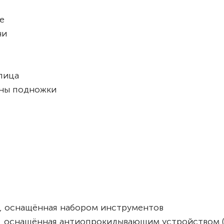
е
ни
лица
оны подножки
ия, оснащённая набором инструментов
ия, оснащённая антиопрокидывающим устройством 