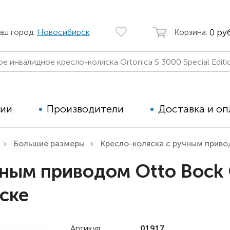
0 руб
аш город:
Новосибирск
Корзина:
ции
Производители
Доставка и оп
Большие размеры
Кресло-коляска с ручным приво
Автомобильные кресла
Аппараты
чным приводом Otto Bock 
Коляски для детей с ДЦП
Тренажё
ске
Коляски для детей активного
Дополнит
типа
для дете
Детские вертикализаторы
Артикул:
01917