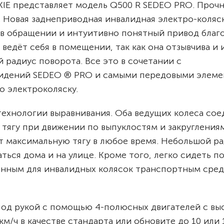
IE представляет модель Q500 R SEDEO PRO. Прочн
е. Новая заднеприводная инвалидная электро-коляс
 в обращении и интуитивно понятный привод благ
ведёт себя в помещении, так как она отзывчива и 
радиус поворота. Все это в сочетании с
сидений SEDEO ® PRO и самыми передовыми элем
ю электроколяску.
технологии выравнивания. Оба ведущих колеса со
тягу при движении по выпуклостям и закругления
т максимальную тягу в любое время. Небольшой р
ься дома и на улице. Кроме того, легко сидеть п
енным для инвалидных колясок транспортным сред
од рукой с помощью 4-полюсных двигателей с вы
м/ч в качестве стандарта или обновите до 10 или 