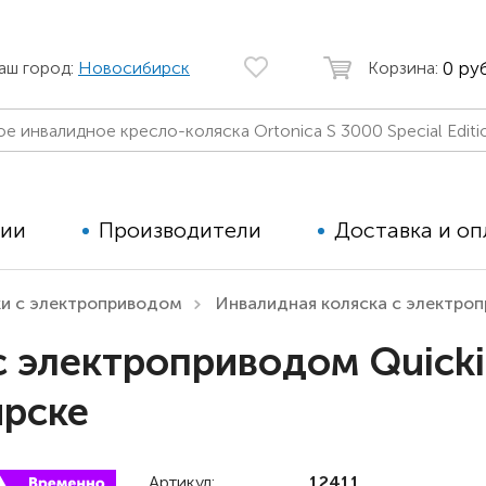
0 руб
аш город:
Новосибирск
Корзина:
ции
Производители
Доставка и оп
ки с электроприводом
Инвалидная коляска с электроп
Автомобильные кресла
Аппараты
с электроприводом Quick
Коляски для детей с ДЦП
Тренажё
ирске
Коляски для детей активного
Дополнит
типа
для дете
Детские вертикализаторы
Артикул:
12411