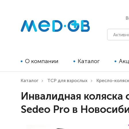
В
О компании
Каталог
Ак
Каталог
ТСР для взрослых
Кресло-коляс
Технические средства
Инвалидная коляска 
реабилитации для детей
Sedeo Pro в Новосиб
Технические средства
реабилитации для взрослых