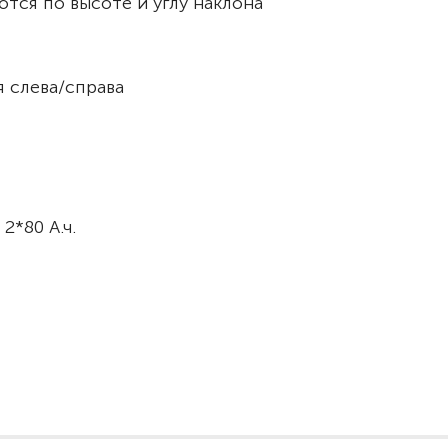
тся по высоте и углу наклона
я слева/справа
 2*80 А.ч.