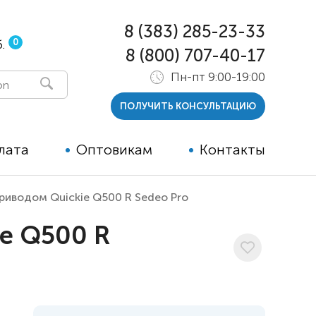
8 (383) 285-23-33
0
.
8 (800) 707-40-17
Пн-пт 9:00-19:00
ПОЛУЧИТЬ КОНСУЛЬТАЦИЮ
лата
Оптовикам
Контакты
риводом Quickie Q500 R Sedeo Pro
 и тутора
ie Q500 R
ры
ельные опции к ТСР
й