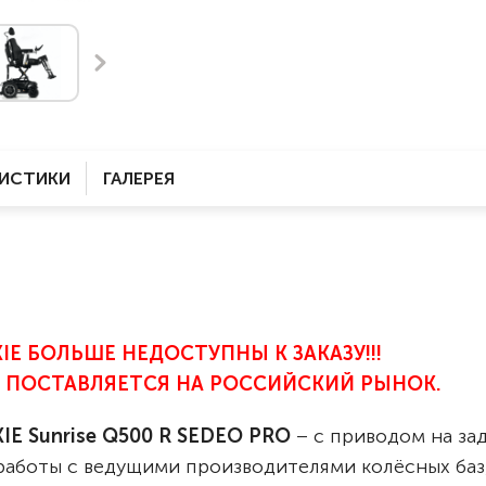
Комнатные
электроприводом
Кислородное оборудование
Для бассейна
Скутеры
Для ванны
Оборудование с туалетом
Электрические
Приставки для кресел-
Для дома
колясок
РИСТИКИ
ГАЛЕРЕЯ
Лестничные
Противопролежневые
подушки
Мобильные
Для пляжа
Уличные
Кресла-каталки
Трансформеры
E БОЛЬШЕ НЕДОСТУПНЫ К ЗАКАЗУ!!!
Вертикализаторы
 ПОСТАВЛЯЕТСЯ НА РОССИЙСКИЙ РЫНОК.
Кровати для дома
Ванна для инвалидов
IE Sunrise Q500 R SEDEO PRO
– с приводом на за
 работы с ведущими производителями колёсных баз