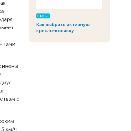
ая
ка
СТАТЬЯ
одаря
Как выбрать активную
имеет
кресло-коляску
ентами
единены
м
адиус
од
ствам с
соким
13 км/ч