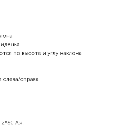
клона
сиденья
тся по высоте и углу наклона
я слева/справа
 2*80 А.ч.