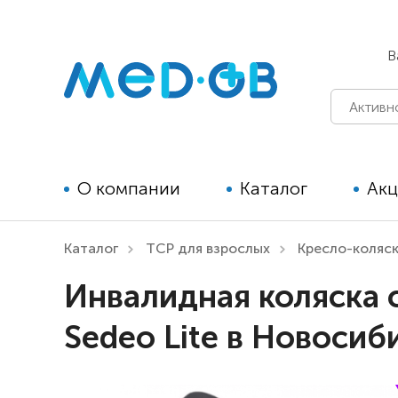
В
О компании
Каталог
Ак
Каталог
ТСР для взрослых
Кресло-коляс
Технические средства
Инвалидная коляска 
реабилитации для детей
Sedeo Lite в Новосиб
Технические средства
реабилитации для взрослых