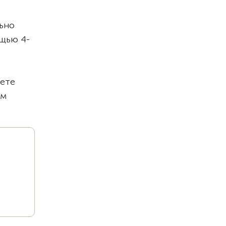
ьно
щью 4-
жете
ом