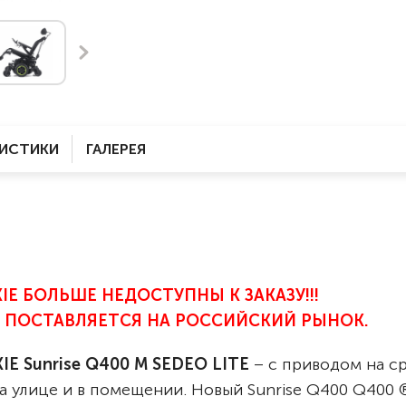
Комнатные
электроприводом
Кислородное оборудование
Для бассейна
Скутеры
Для ванны
Оборудование с туалетом
Электрические
Приставки для кресел-
Для дома
колясок
РИСТИКИ
ГАЛЕРЕЯ
Лестничные
Противопролежневые
подушки
Мобильные
Для пляжа
Уличные
Кресла-каталки
Трансформеры
E БОЛЬШЕ НЕДОСТУПНЫ К ЗАКАЗУ!!!
Вертикализаторы
 ПОСТАВЛЯЕТСЯ НА РОССИЙСКИЙ РЫНОК.
Кровати для дома
Ванна для инвалидов
IE Sunrise Q400 M SEDEO LITE
– с приводом на с
а улице и в помещении. Новый Sunrise Q400 Q400 