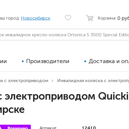
0 руб
аш город:
Новосибирск
Корзина:
ции
Производители
Доставка и оп
ки с электроприводом
Инвалидная коляска с электроп
Автомобильные кресла
Аппараты
с электроприводом Quick
Коляски для детей с ДЦП
Тренажё
ирске
Коляски для детей активного
Дополнит
типа
для дете
Детские вертикализаторы
Артикул:
12410