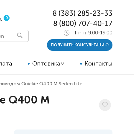
8 (383) 285-23-33
0
.
8 (800) 707-40-17
Пн-пт 9:00-19:00
ПОЛУЧИТЬ КОНСУЛЬТАЦИЮ
лата
Оптовикам
Контакты
риводом Quickie Q400 M Sedeo Lite
 и тутора
ie Q400 M
ры
ельные опции к ТСР
й