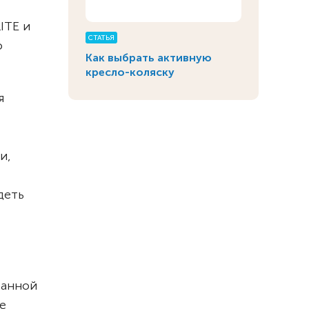
ITE и
СТАТЬЯ
ю
Как выбрать активную
кресло-коляску
я
и,
деть
ванной
е