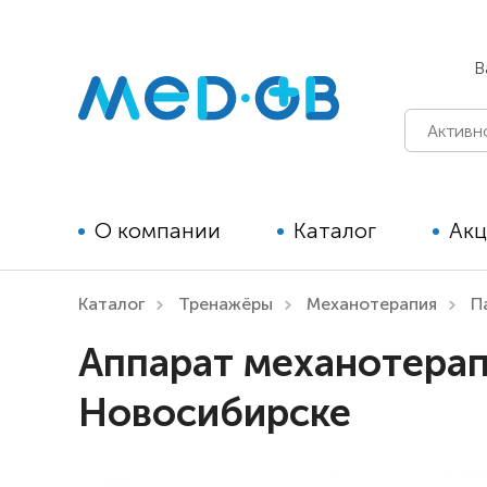
В
О компании
Каталог
Ак
Каталог
Тренажёры
Механотерапия
П
Технические средства
Аппарат механотерап
реабилитации для детей
Новосибирске
Технические средства
реабилитации для взрослых