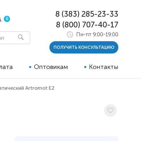
8 (383) 285-23-33
0
.
8 (800) 707-40-17
Пн-пт 9:00-19:00
ПОЛУЧИТЬ КОНСУЛЬТАЦИЮ
лата
Оптовикам
Контакты
тический Artromot E2
 и тутора
ры
ельные опции к ТСР
й