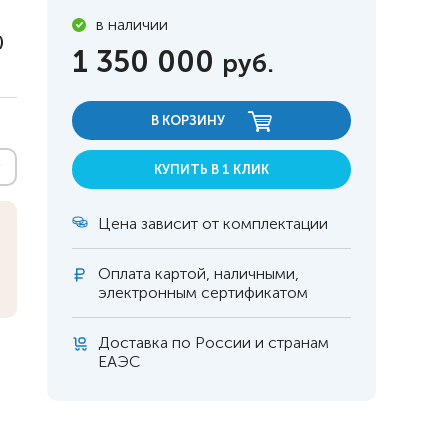
в наличии
)
1 350 000
руб.
В КОРЗИНУ
КУПИТЬ В 1 КЛИК
Цена зависит от комплектации
Оплата
картой, наличными,
электронным сертификатом
Доставка по России и странам
 инвалидов
омобилей
ЕАЭС
ры
апия