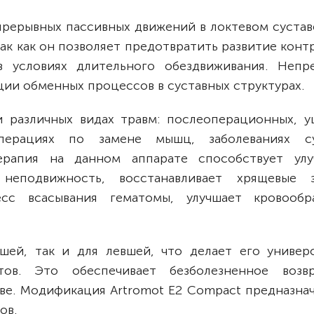
прерывных пассивных движений в локтевом сустав
ак как он позволяет предотвратить развитие конт
в условиях длительного обездвиживания. Непр
ии обменных процессов в суставных структурах.
 различных видах травм: послеоперационных, у
перациях по замене мышц, заболеваниях су
рапия на данном аппарате способствует ул
 неподвижность, восстанавливает хрящевые
есс всасывания гематомы, улучшает кровообр
шей, так и для левшей, что делает его универ
ов. Это обеспечивает безболезненное возв
ве. Модификация Artromot E2 Compact предназнач
ов.