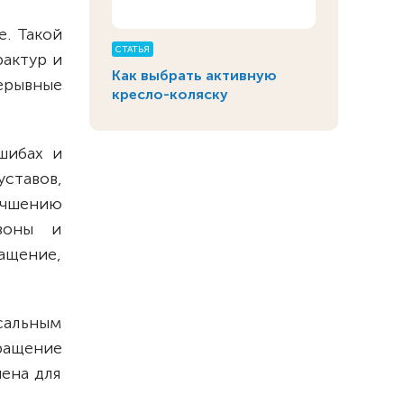
е. Такой
СТАТЬЯ
рактур и
Как выбрать активную
ерывные
кресло-коляску
шибах и
ставов,
учшению
 зоны и
ащение,
сальным
ращение
ена для