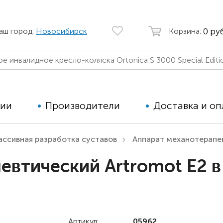
0 руб
аш город:
Новосибирск
Корзина:
ции
Производители
Доставка и оп
ассивная разработка суставов
Аппарат механотерапев
Автомобильные кресла
Аппараты
евтический Artromot E2 в
Коляски для детей с ДЦП
Тренажё
Коляски для детей активного
Дополнит
типа
для дете
Детские вертикализаторы
Артикул:
05962