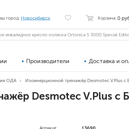
0 руб
аш город:
Новосибирск
Корзина:
ции
Производители
Доставка и оп
ция ОДА
Изоинерционной тренажёр Desmotec V.Plus с
Автомобильные кресла
Аппараты
ажёр Desmotec V.Plus с 
Коляски для детей с ДЦП
Тренажё
Коляски для детей активного
Дополнит
типа
для дете
Детские вертикализаторы
Артикул:
13690