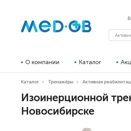
В
О компании
Каталог
Ак
Каталог
Тренажёры
Активная реабилита
Технические средства
Изоинерционной трен
реабилитации для детей
Новосибирске
Технические средства
реабилитации для взрослых