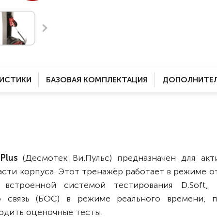
Комнатные
электроприводом
Кислородное оборудование
Для бассейна
Скутеры
Для ванны
Оборудование с туалетом
Электрические
Приставки для кресел-
Для дома
колясок
РИСТИКИ
БАЗОВАЯ КОМПЛЕКТАЦИЯ
ДОПОЛНИТЕЛ
Лестничные
Противопролежневые
подушки
Мобильные
Для пляжа
Уличные
Кресла-каталки
Трансформеры
Plus
(Десмотек Ви.Пульс) предназначен для акт
Вертикализаторы
асти корпуса. Этот тренажёр работает в режиме 
Кровати для дома
встроенной системой тестирования D.Soft, 
Ванна для инвалидов
ю связь (БОС) в режиме реального времени, п
одить оценочные тесты.