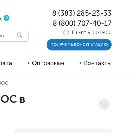
8 (383) 285-23-33
0
.
8 (800) 707-40-17
Пн-пт 9:00-19:00
ПОЛУЧИТЬ КОНСУЛЬТАЦИЮ
лата
Оптовикам
Контакты
 БОС
 и тутора
БОС в
ры
ельные опции к ТСР
й