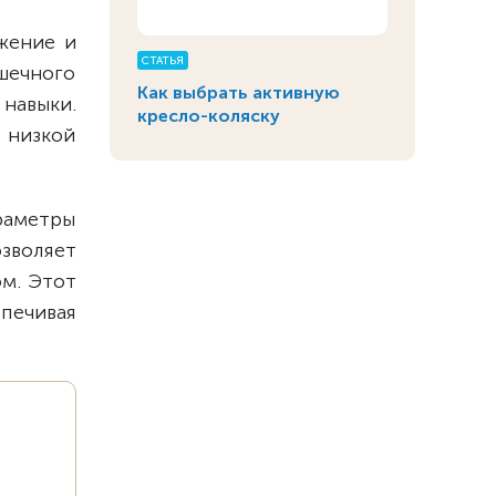
жение и
СТАТЬЯ
шечного
Как выбрать активную
навыки.
кресло-коляску
 низкой
раметры
зволяет
м. Этот
печивая