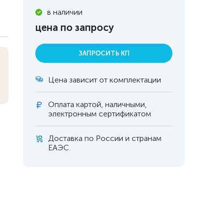
в наличии
цена по запросу
ЗАПРОСИТЬ КП
Цена зависит от комплектации
Оплата
картой, наличными,
электронным сертификатом
Доставка по России и странам
ЕАЭС
 инвалидов
омобилей
ры
апия