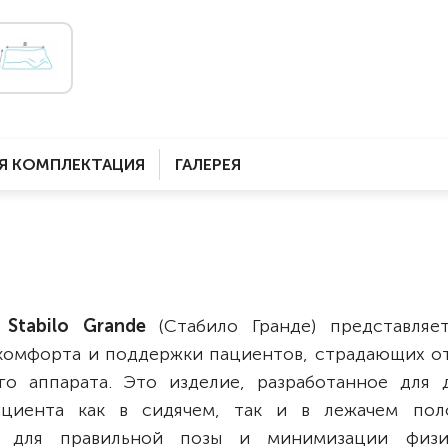
Комнатные
электроприводом
Кислородное оборудование
Для бассейна
Скутеры
Для ванны
Оборудование с туалетом
Электрические
Приставки для кресел-
Для дома
колясок
Я КОМПЛЕКТАЦИЯ
ГАЛЕРЕЯ
Лестничные
Противопролежневые
подушки
Мобильные
Для пляжа
Уличные
Кресла-каталки
Трансформеры
я
Stabilo Grande
(Стабило Гранде) представляе
Вертикализаторы
 комфорта и поддержки пациентов, страдающих о
Кровати для дома
го аппарата. Это изделие, разработанное для 
Ванна для инвалидов
пациента как в сидячем, так и в лежачем пол
у для правильной позы и минимизации физи