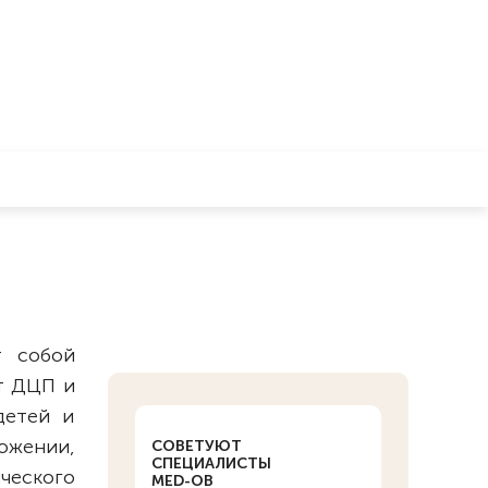
т собой
т ДЦП и
детей и
ожении,
СОВЕТУЮТ
СПЕЦИАЛИСТЫ
ческого
MED-OB