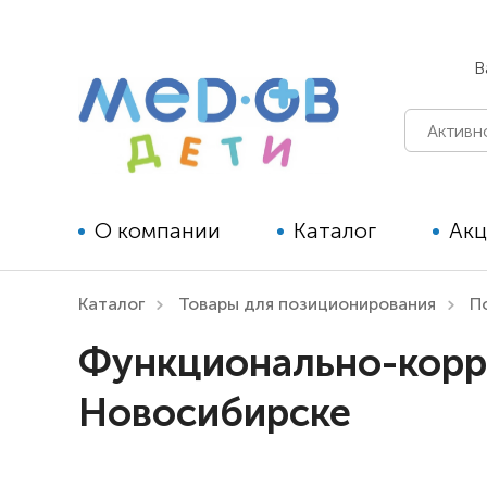
В
О компании
Каталог
Ак
Каталог
Товары для позиционирования
П
Технические средства
Функционально-корри
реабилитации для детей
Новосибирске
Технические средства
реабилитации для взрослых