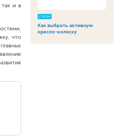
 так и в
СТАТЬЯ
Как выбрать активную
остями,
кресло-коляску
ку, что
 главных
явление
развития