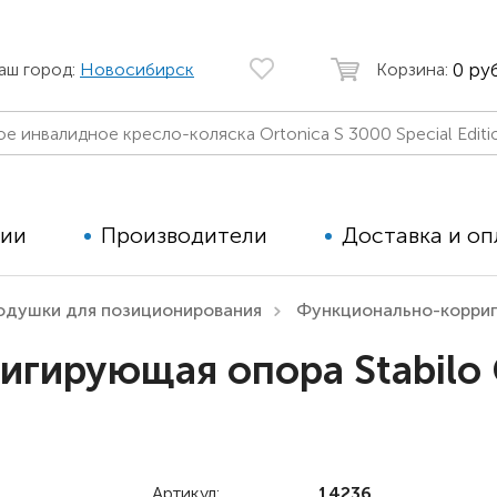
0 руб
аш город:
Новосибирск
Корзина:
ции
Производители
Доставка и оп
одушки для позиционирования
Функционально-корриг
Автомобильные кресла
Аппараты
гирующая опора Stabilo 
Коляски для детей с ДЦП
Тренажё
Коляски для детей активного
Дополнит
типа
для дете
Детские вертикализаторы
Артикул:
14236