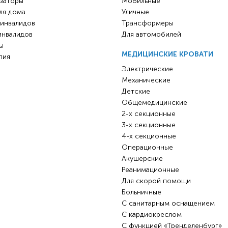
заторы
Мобильные
ля дома
Уличные
 инвалидов
Трансформеры
инвалидов
Для автомобилей
ы
МЕДИЦИНСКИЕ КРОВАТИ
пия
Электрические
Механические
Детские
Общемедицинские
2-х секционные
3-х секционные
4-х секционные
Операционные
Акушерские
Реанимационные
Для скорой помощи
Больничные
С санитарным оснащением
С кардиокреслом
С функцией «Тренделенбург»