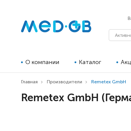
В
О компании
Каталог
Ак
Главная
Производители
Remetex GmbH
Технические средства
Remetex GmbH (Герма
реабилитации для детей
Технические средства
реабилитации для взрослых