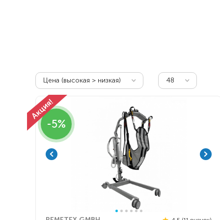
Респираторное оборудование
Подъёмники для инвалидов
Цена (высокая > низкая)
48
-5%
REMETEX GMBH
4.5 (11 оценок)