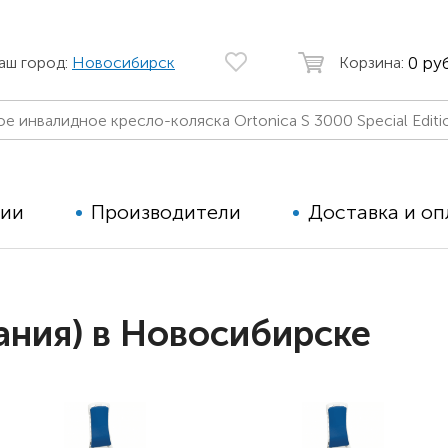
0 руб
аш город:
Новосибирск
Корзина:
ции
Производители
Доставка и оп
Автомобильные кресла
Аппараты
ния) в Новосибирске
Коляски для детей с ДЦП
Тренажё
Коляски для детей активного
Дополнит
типа
для дете
Детские вертикализаторы