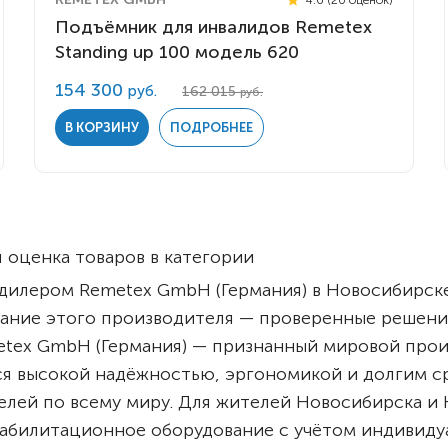
Комнатные
электроприводом
Подъёмник для инвалидов Remetex
Кислородное оборудование
Для бассейна
Standing up 100 модель 620
Скутеры
Для ванны
154 300
руб.
162 015
руб.
Оборудование с туалетом
Электрические
В КОРЗИНУ
ПОДРОБНЕЕ
Приставки для кресел-
Для дома
колясок
Лестничные
Противопролежневые
подушки
Мобильные
Для пляжа
 оценка товаров в категории
Уличные
илером Remetex GmbH (Германия) в Новосибирске
Кресла-каталки
Трансформеры
ание этого производителя — проверенные решен
Вертикализаторы
metex GmbH (Германия) — признанный мировой про
Кровати для дома
ся высокой надёжностью, эргономикой и долгим с
Ванна для инвалидов
елей по всему миру. Для жителей Новосибирска и
абилитационное оборудование с учётом индивиду