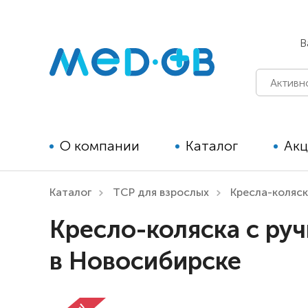
В
О компании
Каталог
Ак
Каталог
ТСР для взрослых
Кресла-коляс
Технические средства
Кресло-коляска с ру
реабилитации для детей
в Новосибирске
Технические средства
реабилитации для взрослых