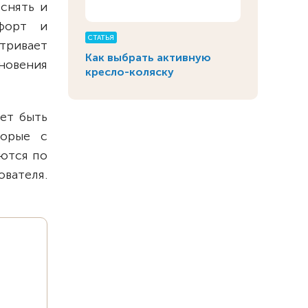
снять и
мфорт и
СТАТЬЯ
тривает
Как выбрать активную
новения
кресло-коляску
ет быть
торые с
ются по
вателя.