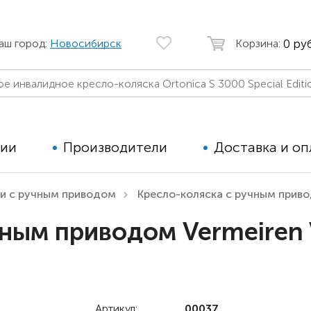
0 руб
аш город:
Новосибирск
Корзина:
ции
Производители
Доставка и оп
ки с ручным приводом
Кресло-коляска с ручным прив
Автомобильные кресла
Аппараты
чным приводом Vermeiren
Коляски для детей с ДЦП
Тренажё
Коляски для детей активного
Дополнит
типа
для дете
Детские вертикализаторы
Артикул:
00037