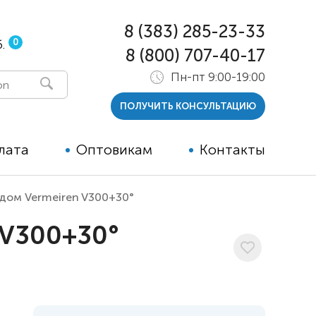
8 (383) 285-23-33
0
.
8 (800) 707-40-17
Пн-пт 9:00-19:00
ПОЛУЧИТЬ КОНСУЛЬТАЦИЮ
лата
Оптовикам
Контакты
одом Vermeiren V300+30°
 и тутора
 V300+30°
ры
ельные опции к ТСР
й