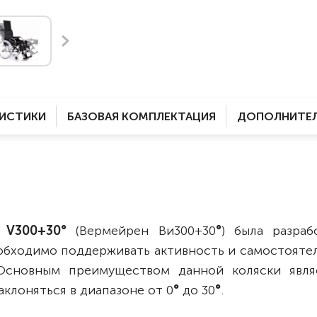
Комнатные
электроприводом
Кислородное оборудование
Для бассейна
Скутеры
Для ванны
Оборудование с туалетом
Электрические
Приставки для кресел-
Для дома
колясок
РИСТИКИ
БАЗОВАЯ КОМПЛЕКТАЦИЯ
ДОПОЛНИТЕЛ
Лестничные
Противопролежневые
подушки
Мобильные
Для пляжа
Уличные
Кресла-каталки
Трансформеры
n V300+30
°
(Вермейрен Ви300+30
°
) была разраб
Вертикализаторы
обходимо поддерживать активность и самостоятел
Кровати для дома
 Основным преимуществом данной коляски явля
Ванна для инвалидов
клоняться в диапазоне от 0
°
до 30
°
.