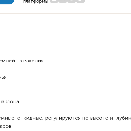
платформы
ремней натяжения
нья
наклона
мные, откидные, регулируются по высоте и глубин
аров