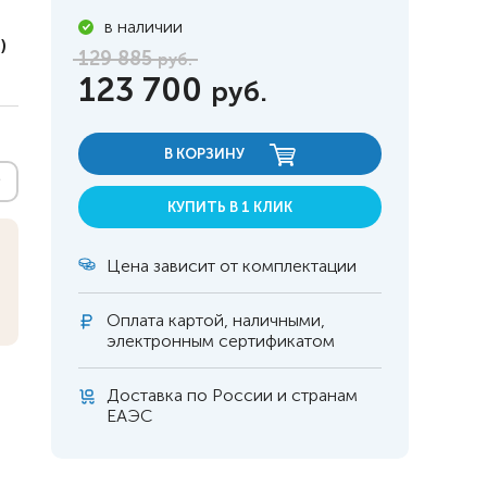
в наличии
)
129 885
руб.
123 700
руб.
В КОРЗИНУ
КУПИТЬ В 1 КЛИК
Цена зависит от комплектации
Оплата
картой, наличными,
электронным сертификатом
 инвалидов
омобилей
Доставка по России и странам
ЕАЭС
ры
апия