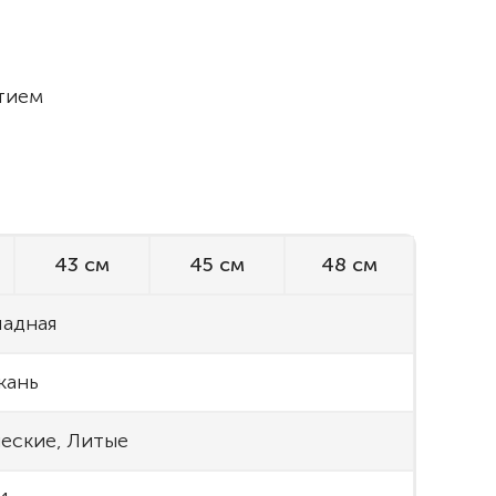
тием
43 см
45 см
48 см
ладная
кань
еские, Литые