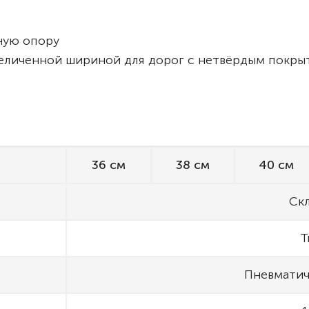
ную опору
еличенной шириной для дорог с нетвёрдым покры
36 см
38 см
40 см
Ск
Т
Пневматич