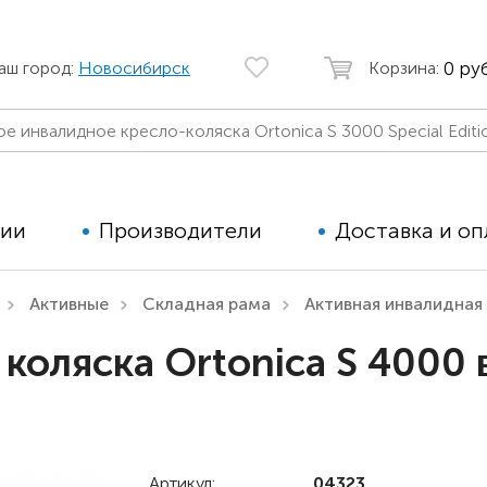
0 руб
аш город:
Новосибирск
Корзина:
ции
Производители
Доставка и оп
Активные
Складная рама
Активная инвалидная 
Автомобильные кресла
Аппараты
коляска Ortonica S 4000 
Коляски для детей с ДЦП
Тренажё
Коляски для детей активного
Дополнит
типа
для дете
Детские вертикализаторы
Артикул:
04323