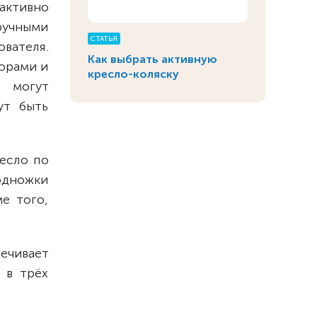
ктивно
ручными
СТАТЬЯ
вателя.
Как выбрать активную
орами и
кресло-коляску
и могут
ут быть
ресло по
одножки
е того,
ечивает
 в трёх