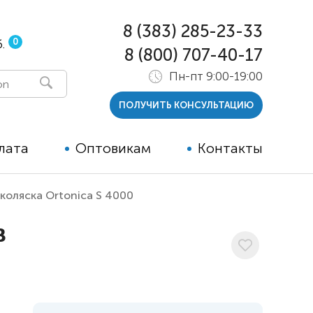
8 (383) 285-23-33
0
.
8 (800) 707-40-17
Пн-пт 9:00-19:00
ПОЛУЧИТЬ КОНСУЛЬТАЦИЮ
лата
Оптовикам
Контакты
коляска Ortonica S 4000
 и тутора
в
ры
ельные опции к ТСР
й