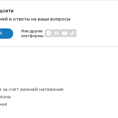
оцсети
чей и ответы на ваши вопросы
Или другие
Й
платформы
я за счёт ремней натяжения
клона
енья