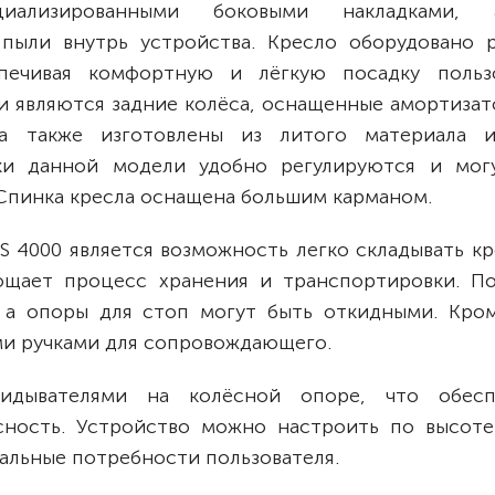
ализированными боковыми накладками, а
пыли внутрь устройства. Кресло оборудовано 
печивая комфортную и лёгкую посадку пользо
и являются задние колёса, оснащенные амортизат
са также изготовлены из литого материала 
ики данной модели удобно регулируются и мог
 Спинка кресла оснащена большим карманом.
S 4000 является возможность легко складывать к
рощает процесс хранения и транспортировки. П
 а опоры для стоп могут быть откидными. Кром
ми ручками для сопровождающего.
идывателями на колёсной опоре, что обесп
сность. Устройство можно настроить по высоте
альные потребности пользователя.