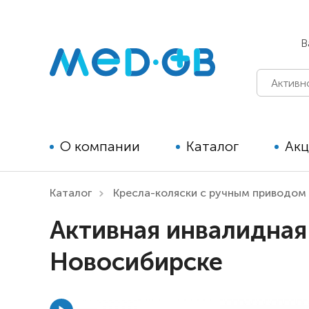
В
О компании
Каталог
Ак
Каталог
Кресла-коляски с ручным приводом
Технические средства
Активная инвалидная 
реабилитации для детей
Новосибирске
Технические средства
реабилитации для взрослых