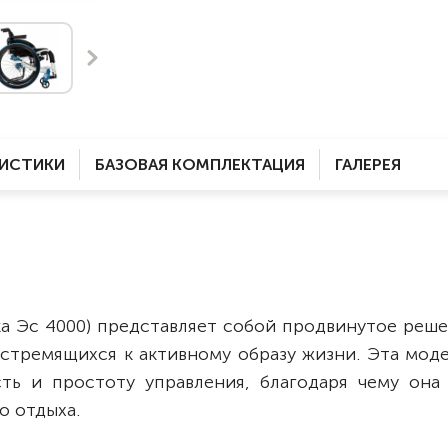
Комнатные
электроприводом
Кислородное оборудование
Для бассейна
Скутеры
Для ванны
Оборудование с туалетом
Электрические
Приставки для кресел-
Для дома
колясок
РИСТИКИ
БАЗОВАЯ КОМПЛЕКТАЦИЯ
ГАЛЕРЕЯ
Лестничные
Противопролежневые
подушки
Мобильные
Для пляжа
Уличные
Кресла-каталки
Трансформеры
а Эс 4000) представляет собой продвинутое реше
Вертикализаторы
стремящихся к активному образу жизни. Эта моде
Кровати для дома
ть и простоту управления, благодаря чему она
Ванна для инвалидов
о отдыха.