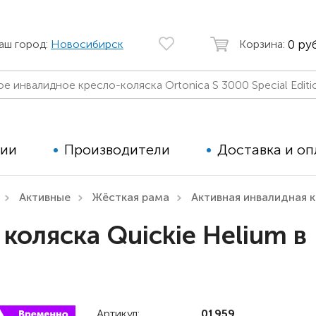
0 руб
аш город:
Новосибирск
Корзина:
ции
Производители
Доставка и оп
Активные
Жёсткая рама
Активная инвалидная к
Автомобильные кресла
Аппараты
коляска Quickie Helium в
Коляски для детей с ДЦП
Тренажё
Коляски для детей активного
Дополнит
типа
для дете
Детские вертикализаторы
Артикул:
01959