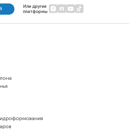
Или другие
Й
платформы
клона
енья
гидроформования
аров