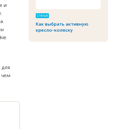
я и
.
СТАТЬЯ
а.
Как выбрать активную
ны
кресло-коляску
kie
 для
 чем