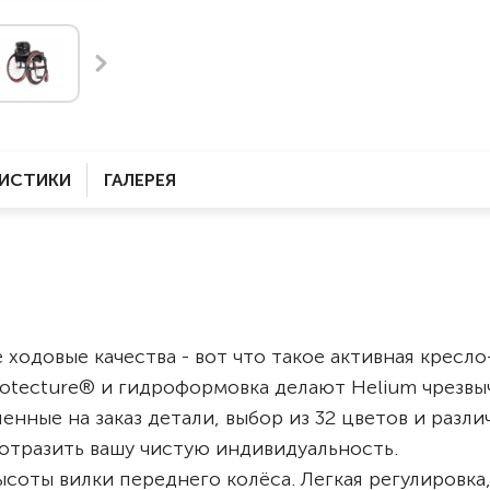
Комнатные
электроприводом
Кислородное оборудование
Для бассейна
Скутеры
Для ванны
Оборудование с туалетом
Электрические
Приставки для кресел-
Для дома
колясок
РИСТИКИ
ГАЛЕРЕЯ
Лестничные
Противопролежневые
подушки
Мобильные
Для пляжа
Уличные
Кресла-каталки
Трансформеры
одовые качества - вот что такое активная кресло
Вертикализаторы
botecture® и гидроформовка делают Helium чрезвы
Кровати для дома
енные на заказ детали, выбор из 32 цветов и разли
Ванна для инвалидов
отразить вашу чистую индивидуальность.
соты вилки переднего колёса. Легкая регулировка