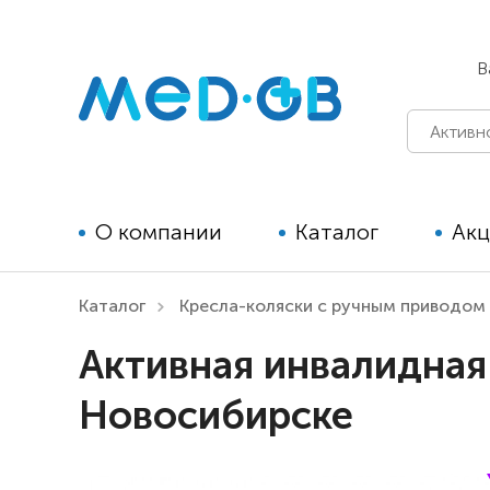
В
О компании
Каталог
Ак
Каталог
Кресла-коляски с ручным приводом
Технические средства
Активная инвалидная 
реабилитации для детей
Новосибирске
Технические средства
реабилитации для взрослых