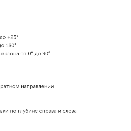
до +25°
до 180°
аклона от 0° до 90°
братном направлении
и по глубине справа и слева