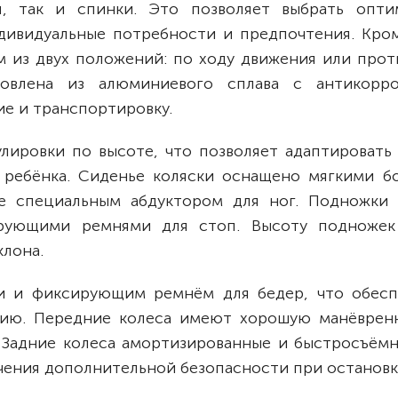
я, так и спинки. Это позволяет выбрать опти
ндивидуальные потребности и предпочтения. Кром
 из двух положений: по ходу движения или проти
товлена из алюминиевого сплава с антикорр
ие и транспортировку.
лировки по высоте, что позволяет адаптировать 
 ребёнка. Сиденье коляски оснащено мягкими б
е специальным абдуктором для ног. Подножки 
рующими ремнями для стоп. Высоту подноже
клона.
и и фиксирующим ремнём для бедер, что обесп
ию. Передние колеса имеют хорошую манёвренн
. Задние колеса амортизированные и быстросъёмн
ения дополнительной безопасности при остановк