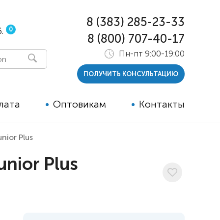
8 (383) 285-23-33
0
.
8 (800) 707-40-17
Пн-пт 9:00-19:00
ПОЛУЧИТЬ КОНСУЛЬТАЦИЮ
лата
Оптовикам
Контакты
nior Plus
 и тутора
nior Plus
ры
ельные опции к ТСР
й