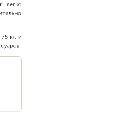
т легко
ительно
75 кг. и
ссуаров.