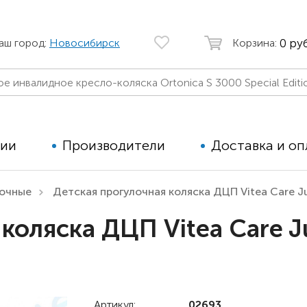
0 руб
аш город:
Новосибирск
Корзина:
ции
Производители
Доставка и оп
лочные
Детская прогулочная коляска ДЦП Vitea Care Ju
Автомобильные кресла
Аппараты
коляска ДЦП Vitea Care Ju
Коляски для детей с ДЦП
Тренажё
Коляски для детей активного
Дополнит
типа
для дете
Детские вертикализаторы
Артикул:
02693