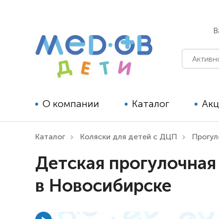
В
О компании
Каталог
Ак
Каталог
Коляски для детей с ДЦП
Прогу
Технические средства
Детская прогулочная 
реабилитации для детей
в Новосибирске
Технические средства
реабилитации для взрослых