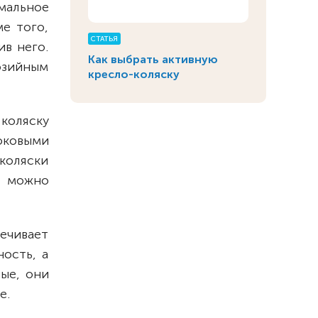
мальное
е того,
СТАТЬЯ
в него.
Как выбрать активную
озийным
кресло-коляску
коляску
оковыми
коляски
к можно
ечивает
ость, а
ые, они
е.