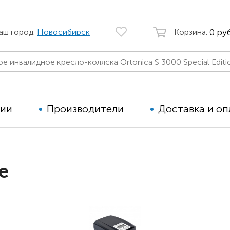
0 руб
аш город:
Новосибирск
Корзина:
ции
Производители
Доставка и оп
Автомобильные кресла
Аппараты
е
Коляски для детей с ДЦП
Тренажё
Коляски для детей активного
Дополнит
типа
для дете
Детские вертикализаторы