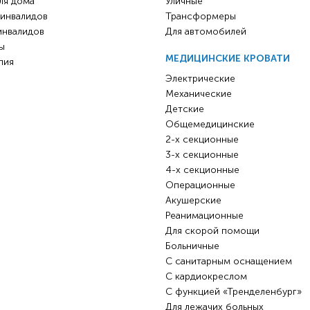
ля дома
Уличные
 инвалидов
Трансформеры
инвалидов
Для автомобилей
ы
МЕДИЦИНСКИЕ КРОВАТИ
пия
Электрические
Механические
Детские
Общемедицинские
2-х секционные
3-х секционные
4-х секционные
Операционные
Акушерские
Реанимационные
Для скорой помощи
Больничные
С санитарным оснащением
С кардиокреслом
С функцией «Тренделенбург»
Для лежачих больных