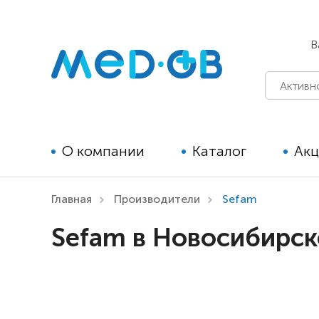
В
О компании
Каталог
Ак
Главная
Производители
Sefam
Технические средства
Sefam в Новосибирск
реабилитации для детей
Технические средства
реабилитации для взрослых