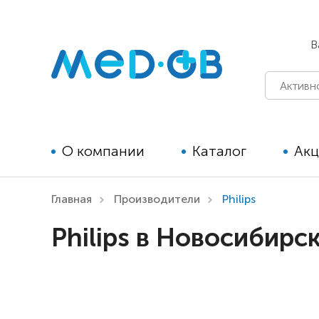
В
О компании
Каталог
Ак
Главная
Производители
Philips
Технические средства
Philips в Новосибирс
реабилитации для детей
Технические средства
реабилитации для взрослых