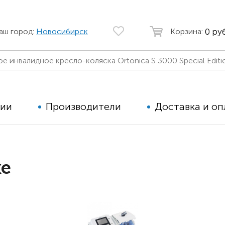
0 руб
аш город:
Новосибирск
Корзина:
ции
Производители
Доставка и оп
Автомобильные кресла
Аппараты
ке
Коляски для детей с ДЦП
Тренажё
Коляски для детей активного
Дополнит
типа
для дете
Детские вертикализаторы