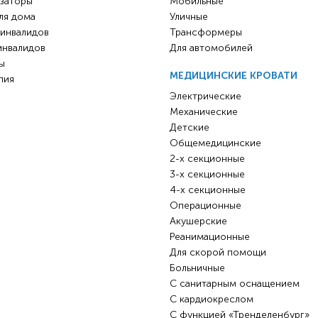
заторы
Мобильные
ля дома
Уличные
 инвалидов
Трансформеры
инвалидов
Для автомобилей
ы
МЕДИЦИНСКИЕ КРОВАТИ
пия
Электрические
Механические
Детские
Общемедицинские
2-х секционные
3-х секционные
4-х секционные
Операционные
Акушерские
Реанимационные
Для скорой помощи
Больничные
С санитарным оснащением
С кардиокреслом
С функцией «Тренделенбург»