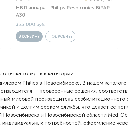
Комнатные
электроприводом
НВЛ аппарат Philips Respironics BiPAP
Кислородное оборудование
Для бассейна
A30
Скутеры
Для ванны
325 000
руб.
Оборудование с туалетом
Электрические
В КОРЗИНУ
ПОДРОБНЕЕ
Приставки для кресел-
Для дома
колясок
Лестничные
Противопролежневые
подушки
Мобильные
Для пляжа
 оценка товаров в категории
Уличные
илером Philips в Новосибирске. В нашем каталог
Кресла-каталки
Трансформеры
роизводителя — проверенные решения, соответс
Вертикализаторы
нанный мировой производитель реабилитационного
Кровати для дома
микой и долгим сроком службы, что делает её по
Ванна для инвалидов
ей Новосибирска и Новосибирской области Med-Ob
 индивидуальных потребностей, оформление чере