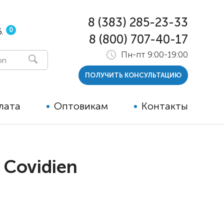
8 (383) 285-23-33
0
.
8 (800) 707-40-17
Пн-пт 9:00-19:00
ПОЛУЧИТЬ КОНСУЛЬТАЦИЮ
лата
Оптовикам
Контакты
 и тутора
 Covidien
ры
ельные опции к ТСР
й