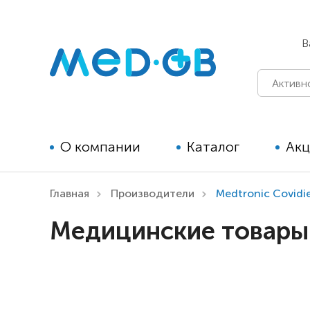
В
О компании
Каталог
Ак
Главная
Производители
Medtronic Covidi
Технические средства
Медицинские товары 
реабилитации для детей
Технические средства
реабилитации для взрослых