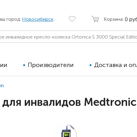
0 руб
аш город:
Новосибирск
Корзина:
ции
Производители
Доставка и оп
en
Автомобильные кресла
Аппараты
для инвалидов Medtronic
Коляски для детей с ДЦП
Тренажё
Коляски для детей активного
Дополнит
типа
для дете
Детские вертикализаторы