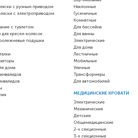
ляски с ручным приводом
Наклонные
оляски с электроприводом
Гусеничные
Комнатные
ание с туалетом
Для бассейна
 для кресел-колясок
Для ванны
ролежневые подушки
Электрические
Для дома
талки
Лестничные
заторы
Мобильные
ля дома
Уличные
 инвалидов
Трансформеры
инвалидов
Для автомобилей
ы
МЕДИЦИНСКИЕ КРОВАТИ
пия
Электрические
Механические
Детские
Общемедицинские
2-х секционные
3-х секционные